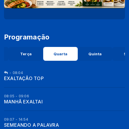
Programação
a
Terça
Quarta
Quinta
Se
-
08:04
EXALTAÇÃO TOP
08:05 - 09:06
MANHÃ EXALTAI
09:07 - 14:54
SEMEANDO A PALAVRA