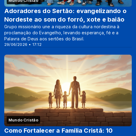
Mundo Cristão
Adoradores do Sertão: evangelizando o
Nordeste ao som do forró, xote e baião
Grupo missionário une a riqueza da cultura nordestina à
proclamação do Evangelho, levando esperança, fé e a
Palavra de Deus aos sertões do Brasil.
29/06/2026 • 17:12
Mundo Cristão
Como Fortalecer a Família Cristã: 10